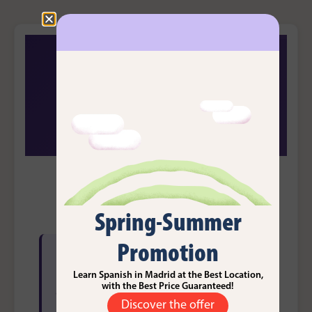
Cronopios Idiomas
Madrid
Test de Nivel de Español
Test de Nivel - Cronopios
Idiomas
Spring-Summer
Promotion
Bienvenido al test de nivel de español.
Este test te ayudará a determinar tu nivel
Learn Spanish in Madrid at the Best Location,
with the Best Price Guaranteed!
actual del idioma.
Discover the offer