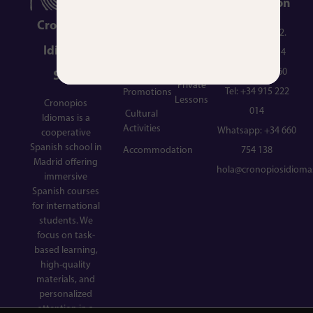
Information
Intensive
About
Cronopios
15
C. Espalter, 12.
Us
Intensive
Idiomas
Madrid. 28014
The
20
School
CIF: F86423860
SCM
Private
Tel:
+34 915 222
Promotions
Lessons
Cronopios
014
Cultural
Idiomas is a
Activities
Whatsapp: +34 660
cooperative
Spanish school in
Accommodation
754 138
Madrid offering
hola@cronopiosidioma
immersive
Spanish courses
for international
students. We
focus on task-
based learning,
high-quality
materials, and
personalized
attention in a