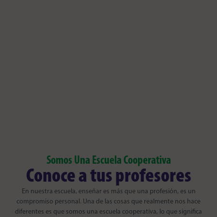
Somos Una Escuela Cooperativa
Conoce a tus profesores
En nuestra escuela, enseñar es más que una profesión, es un
compromiso personal. Una de las cosas que realmente nos hace
diferentes es que somos una escuela cooperativa, lo que significa