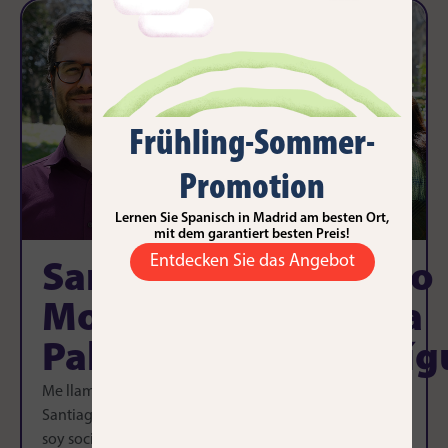
Frühling-Sommer-
Promotion
Lernen Sie Spanisch in Madrid am besten Ort,
mit dem garantiert besten Preis!
Entdecken Sie das Angebot
Santiago
Laura
Sergio
Morán
Domingo
Ojeda
Pallarés
Vera
Rodríg
Me llamo
Soy Laura y
Soy Sergio,
Santiago y
antes de ser
uno de los
soy socio
profesora de
fundadores