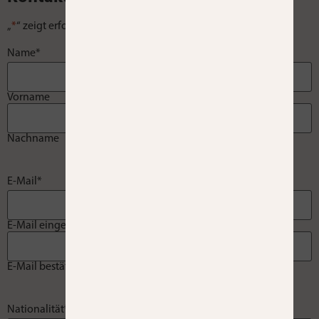
„
*
“ zeigt erforderliche Felder an
Name
*
Vorname
Nachname
E-Mail
*
E-Mail eingeben
E-Mail bestätigen
Nationalität
*