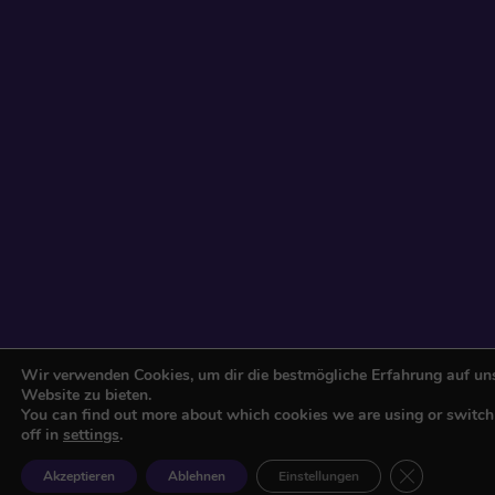
Wir verwenden Cookies, um dir die bestmögliche Erfahrung auf un
Website zu bieten.
You can find out more about which cookies we are using or switc
off in
settings
.
GDPR Cookie
Akzeptieren
Ablehnen
Einstellungen