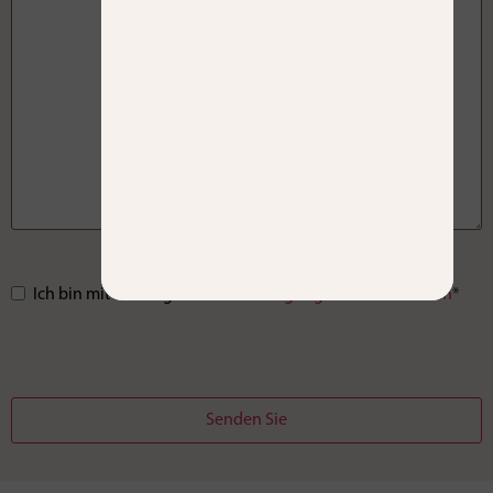
Einverständnis
Ich bin mit den allgemeinen
*
Bedingungen & Konditionen
*
Senden Sie