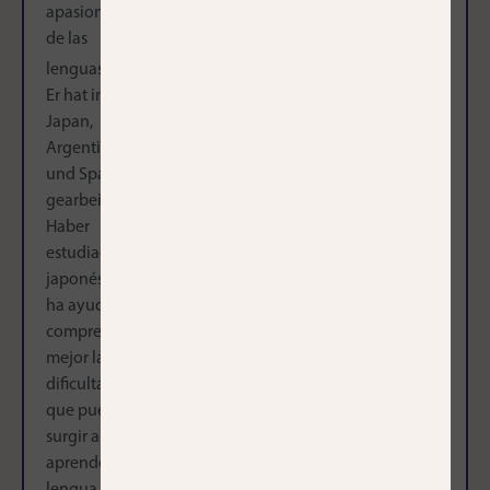
desde hace 8
apasionada
der
años. Soy
de las
Universität
profesora por
lenguas!
.
der Stadt
vocación, ya
Er hat in
Cervantes. He
que me
Japan,
pasado
encanta
Argentinien
media vida
ayudar a
und Spanien
en Los
otros a
gearbeitet.
Bálcanes
aprender mi
Haber
porque mi
lengua y
estudiado
otra gran
enseñarles su
japonés me
pasión es
cutura.
ha ayudado a
viajar y
Además,
comprender
aprender
como llevo
mejor las
idiomas, así
toda mi vida
dificultades
hablo la
aprendiendo
que pueden
lengua de Ivo
idiomas,
surgir al
Andrić y
entiendo
aprender una
Yorgos
muy bien los