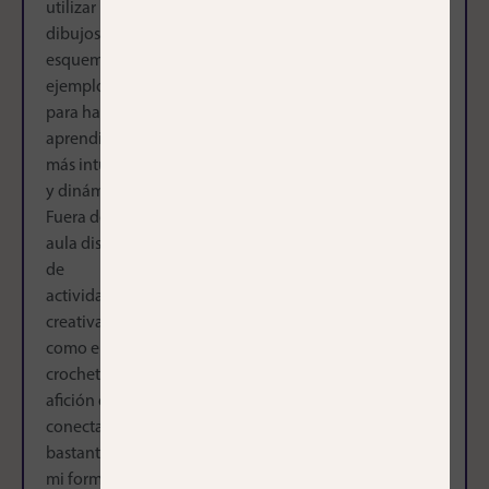
utilizar
dibujos,
esquemas y
ejemplos
para hacer el
aprendizaje
más intuitivo
y dinámico.
Fuera del
aula disfruto
de
actividades
creativas
como el
crochet, una
afición que
conecta
bastante con
mi forma de