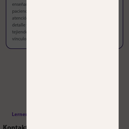
enseñar: con
paciencia,
atención al
detalle y
tejiendo
vínculos
Möchten Sie bei uns studieren oder
mehr über unsere Kurse erfahren?
Lernen, sprechen und leben Sie die Sprache.
Kontakt