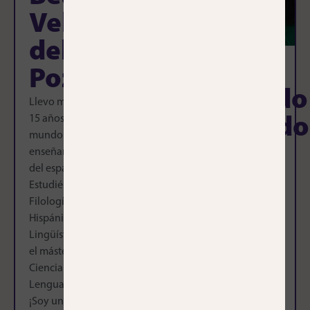
Velázquez
Molero
del
Perea
Luisa
Pozo
Todo el
mundo en mi
Bellido
Llevo más de
familia me
15 años en el
Florido
llama Clara
mundo de la
María. Schon
Sevillana de
enseñanza
als kleines
nacimiento,
del español.
Kind dachte
granadina de
Estudié
ich, dass ich
corazón y
Filología
mich den
madrileña de
Hispánica,
Sprachen
adopción,
Lingüística y
widmen
formo parte
el máster de
sollte,
del equipo de
Ciencia del
deshalb
Cronopios
Lenguaje
studierte ich
Idiomas
¡Soy una
Spanisch an