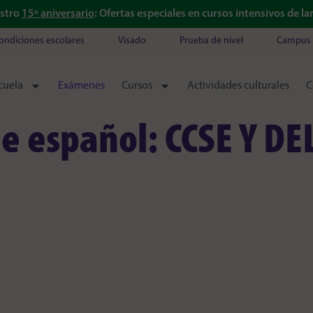
estro
15º aniversario
: Ofertas especiales en cursos intensivos de l
ondiciones escolares
Visado
Prueba de nivel
Campus 
cuela
Exámenes
Cursos
Actividades culturales
C
e español: CCSE Y DE