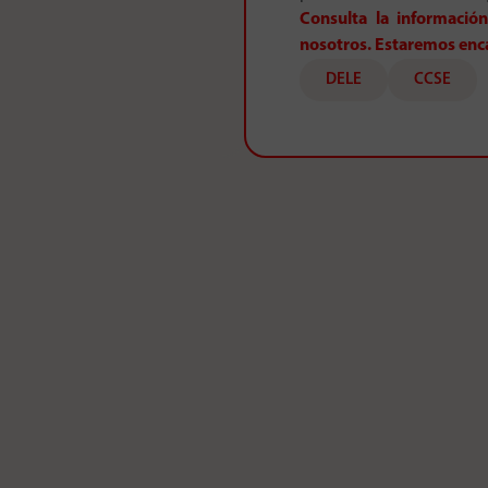
Consulta la informació
nosotros. Estaremos enc
DELE
CCSE