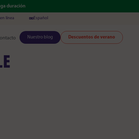
arga duración
en línea
Español
Nuestro blog
Descuentos de verano
ontacto
LE