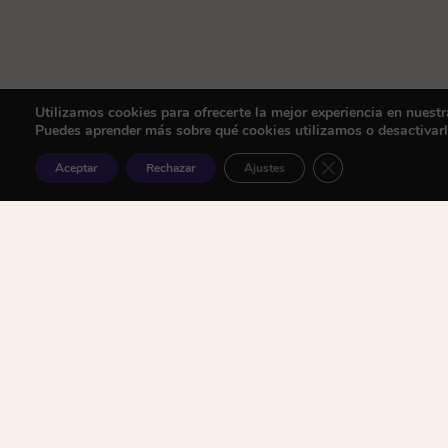
Utilizamos cookies para ofrecerte la mejor experiencia en nuest
Puedes aprender más sobre qué cookies utilizamos o desactivar
Cerrar el banner d
Aceptar
Rechazar
Ajustes