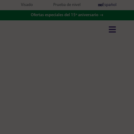
Visado
Prueba de nivel
Español
Ofertas especiales del 15º aniversario →