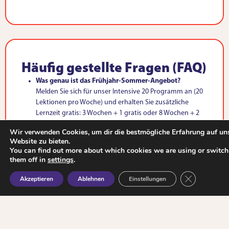
Häufig gestellte Fragen (FAQ)
Was genau ist das Frühjahr-Sommer-Angebot?
Melden Sie sich für unser Intensive 20 Programm an (20
Lektionen pro Woche) und erhalten Sie zusätzliche
Lernzeit gratis: 3 Wochen + 1 gratis oder 8 Wochen + 2
gratis. Sie können auch eine einzelne Woche zu einem
Wir verwenden Cookies, um dir die bestmögliche Erfahrung auf un
Sonderpreis von €135 buchen.
Website zu bieten.
Wann kann ich anfangen?
You can find out more about which cookies we are using or switch
Sie können jeden Montag von März bis September
them off in
settings
.
beginnen (außer an Feiertagen). Die Plätze sind
GDPR Cookie
begrenzt – eine frühzeitige Buchung wird empfohlen.
Akzeptieren
Ablehnen
Einstellungen
Wie kann ich die Gratiswochen in Anspruch nehmen?
Buchen Sie einfach 3 oder 8 Wochen in einer Buchung.
Die Gratiswochen werden automatisch hinzugefügt
und müssen nacheinander genommen werden.