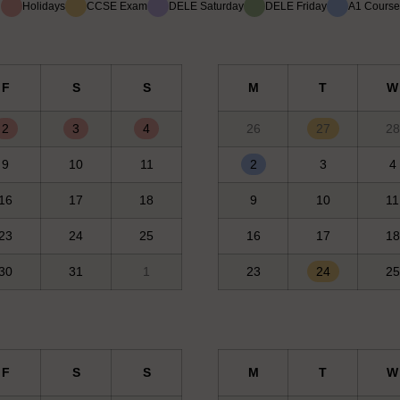
Holidays
CCSE Exam
DELE Saturday
DELE Friday
A1 Course
F
S
S
M
T
W
2
3
4
26
27
28
9
10
11
2
3
4
16
17
18
9
10
11
23
24
25
16
17
18
30
31
1
23
24
25
F
S
S
M
T
W