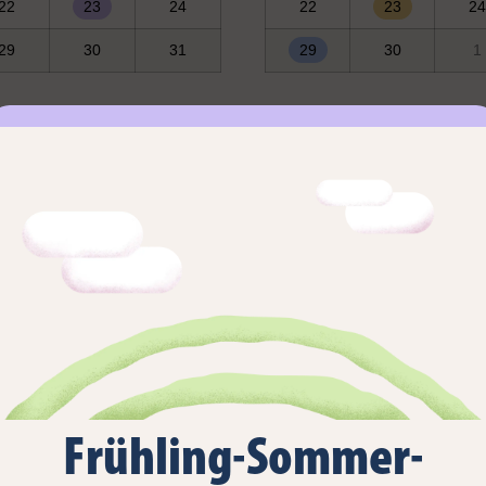
22
23
24
22
23
24
29
30
31
29
30
1
F
S
S
M
T
W
3
4
5
27
28
29
10
11
12
3
4
5
17
18
19
10
11
12
24
25
26
17
18
19
31
1
2
24
25
26
Frühling-Sommer-