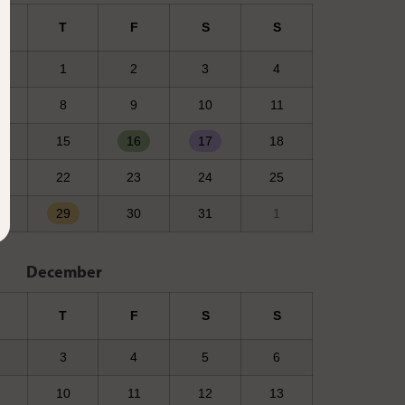
T
F
S
S
1
2
3
4
8
9
10
11
15
16
17
18
22
23
24
25
29
30
31
1
December
T
F
S
S
3
4
5
6
10
11
12
13