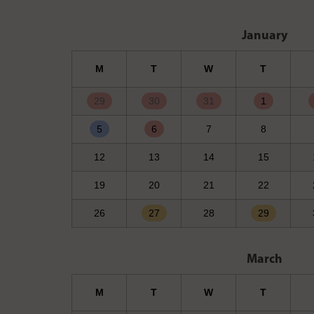
January
M
T
W
T
29
30
31
1
5
6
7
8
12
13
14
15
19
20
21
22
26
27
28
29
March
M
T
W
T