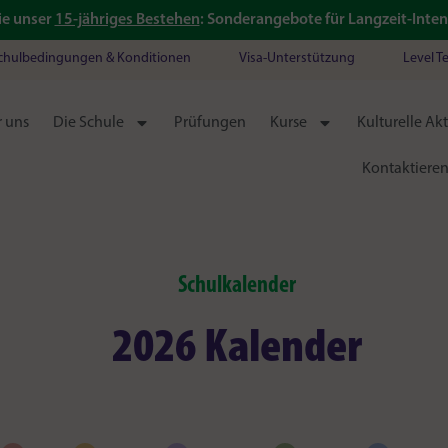
ie unser
15-jähriges Bestehen
: Sonderangebote für Langzeit-Inten
chulbedingungen & Konditionen
Visa-Unterstützung
Level T
 uns
Die Schule
Prüfungen
Kurse
Kulturelle Akt
Kontaktieren
Schulkalender
2026 Kalender