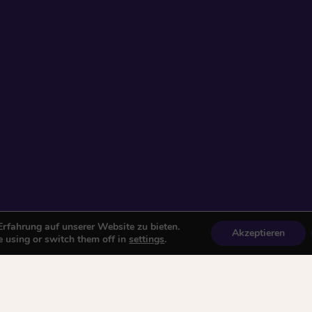
rfahrung auf unserer Website zu bieten.
Akzeptieren
 using or switch them off in
settings
.