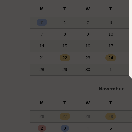
M
T
W
T
31
1
2
3
7
8
9
10
14
15
16
17
21
22
23
24
28
29
30
1
November
M
T
W
T
26
27
28
29
2
3
4
5