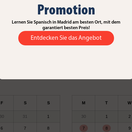
Promotion
F
S
S
M
T
W
4
5
6
28
29
30
Lernen Sie Spanisch in Madrid am besten Ort, mit dem
garantiert besten Preis!
11
12
13
5
6
7
Entdecken Sie das Angebot
18
19
20
12
13
14
25
26
27
19
20
21
2
3
4
26
27
28
F
S
S
M
T
W
30
31
1
30
1
2
6
7
8
7
8
9