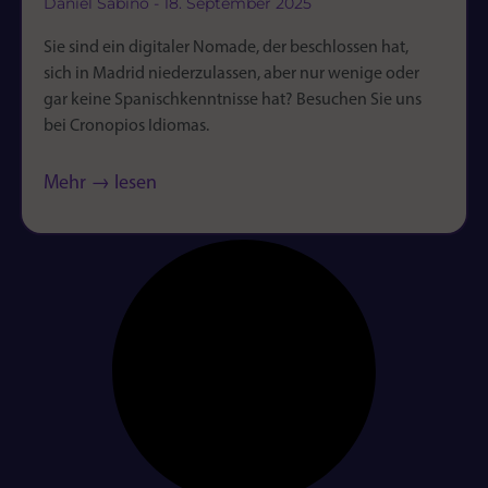
Daniel Sabino
18. September 2025
Sie sind ein digitaler Nomade, der beschlossen hat,
sich in Madrid niederzulassen, aber nur wenige oder
gar keine Spanischkenntnisse hat? Besuchen Sie uns
bei Cronopios Idiomas.
Mehr → lesen