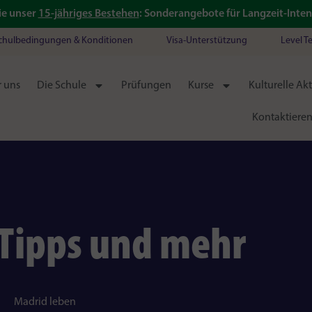
ie unser
15-jähriges Bestehen
: Sonderangebote für Langzeit-Inten
chulbedingungen & Konditionen
Visa-Unterstützung
Level T
 uns
Die Schule
Prüfungen
Kurse
Kulturelle Akt
Kontaktieren
 Tipps und mehr
Madrid leben