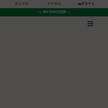
签证支持
水平测试
简体中文
15 周年庆特别优惠 →