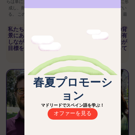
らは単にカリキュラムに従うだけでなく、学習経験を積極的に形
成し、熱意、プロ意識、長年の経験を毎日教室に持ち込んでい
る。 この学校は、そこで教えている人たちのものですから、最
初から雰囲気が違うことに気づくでしょう。
私たちと一緒に学べば、言語だけでなく、その背
景にある文化、価値観、人間的なつながりを共有
しながら、自分たちの仕事を心から愛し、生徒が
目標を達成する手助けをすることに誇りを持って
いる人々と学ぶことができます。
春夏プロモーシ
ョン
マドリードでスペイン語を学ぶ！
オファーを見る