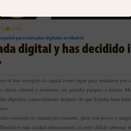
ino
6 min.
español para nómadas digitales en Madrid
da digital y has decidido 
?
 tú han escogido la capital como lugar para instalarse por s
e oferta cultural y nocturna, sus grandes parques y fiestas. M
as digitales, especialmente después de que España haya habil
ores.
endo conocido la ciudad previamente, pero con pocos o ning
Madrid es una ciudad internacional, es muy difícil saborear s