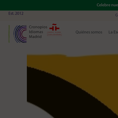
Celebre nu
Est. 2012
C
Quiénes somos
La Es