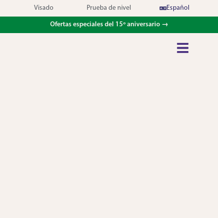
Visado
Prueba de nivel
Español
Ofertas especiales del 15º aniversario →