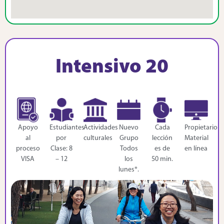
Intensivo 20
Apoyo
Estudiantes
Actividades
Nuevo
Cada
Propietario
al
por
culturales
Grupo
lección
Material
proceso
Clase: 8
Todos
es de
en línea
VISA
– 12
los
50 min.
lunes*.