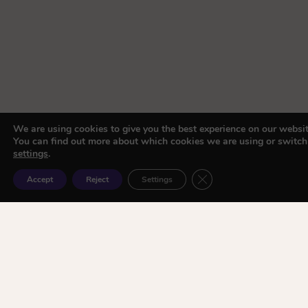
We are using cookies to give you the best experience on our websit
You can find out more about which cookies we are using or switch
settings
.
Close GDPR Cookie Ban
Accept
Reject
Settings