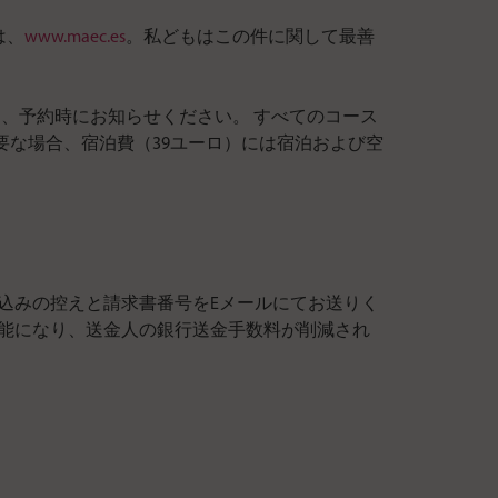
は、
www.maec.es
。私どもはこの件に関して最善
は、予約時にお知らせください。 すべてのコース
要な場合、宿泊費（39ユーロ）には宿泊および空
願いします。お振込みの控えと請求書番号をEメールにてお送りく
が可能になり、送金人の銀行送金手数料が削減され