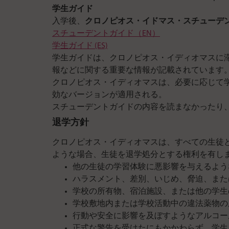
学生ガイド
入学後、
クロノピオス・イドマス・スチューデ
スチューデントガイド（EN）
学生ガイド (ES)
学生ガイドは、クロノピオス・イディオマスに
報などに関する重要な情報が記載されています
クロノピオス・イディオマスは、必要に応じて
効なバージョンが適用される。
スチューデントガイドの内容を読まなかったり
退学方針
クロノピオス・イディオマスは、すべての生徒
ような場合、生徒を退学処分とする権利を有し
他の生徒の学習体験に悪影響を与えるよう
ハラスメント、差別、いじめ、脅迫、また
学校の所有物、宿泊施設、または他の学生
学校敷地内または学校活動中の違法薬物の
行動や安全に影響を及ぼすようなアルコー
正式な警告を受けたにもかかわらず、学生