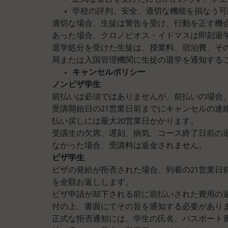
学校の評判、安全、適切な機能を損なう可
適切な場合、生徒は警告を受け、行動を正す機
あった場合、クロノピオス・イドマスは即刻退
退学処分を受けた生徒は、授業料、宿泊費、そ
局または入国管理機関に生徒の退学を通知する
キャンセルポリシー
ノンビザ学生
前払いは必須ではありませんが、前払いの場合、
受講開始日の21営業日前までにキャンセルの連
払い戻しには最大20営業日かかります。
受講生の欠席、遅刻、病気、コース終了日前の
なかった場合、受講料は返金されません。
ビザ学生
ビザの発給が拒否された場合、到着の21営業日
を全額お返しします。
ビザ申請が却下される前に前払いされた費用の
付の上、書面にてその旨を通知する必要があり
正式な拒否通知には、学生の氏名、パスポート