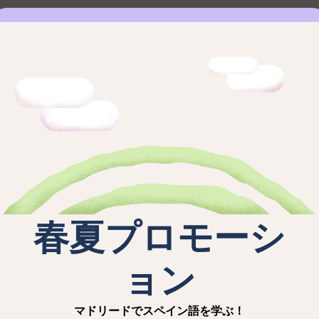
退学、その他当校のキャンセルポリシーに記載されていない事
請・更新が必要な場合、コース開始前に却下された場合は、事務
き、就学許可証またはNIE更新の拒否によるキャンセルを書
する必要があります。
NIE番号、要求された書類が明記されていなければならない。
退学、その他当校のキャンセルポリシーに記載されていない事
ノピオス・イディオマスS.COOP.MADのサーバーで処理
春夏プロモーシ
MADの商業上および業務上の目的にのみ使用されます。本規約
お客様は、hola@cronopiosidiomas.com 宛てに
ョン
マドリードでスペイン語を学ぶ！
し、学校に関する情報の送付、生徒の写真やビデオの撮影、授