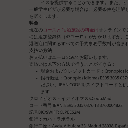
イスを提供することができます。また、ビ
一般学生ビザが必要な場合は、必要条件を理解
を尽くします。
料金
現在の
コースと
宿泊施設の料金は
オンラインで
には追加登録料（47ユーロ）がかかりますが、
港送迎に関するすべての予約事務手数料が含ま
支払い方法
お支払いはユーロのみでお願いします。
支払いは以下の方法で行うことができる：
現金およびクレジットカード：Cronopios Idiomas, c/
銀行振込：Cronopios Idiomas ES9
ださい。IBAN CODE’をスイフトコ
ます：
クロノピオス・イディオマスS.Coop.Mad
コード番号 IBAN: ES95 3035 0376 13 3760004822
記号BIC/SWIFT: CLPEES2M
銀行：カハ・ラボラル
銀行口座：Avda. Albufera 33, Madrid 28038, España