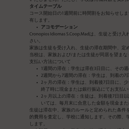
タイムテーブル
コース開始日の1週間前に時間割をお知らせし
有します。
アコモデーション
Cronopios Idiomas S.Coop.M
さい。
家族は生徒を受け入れ、生徒の滞在期間中、定
当校は、家族および/または生徒が同居を望ま
支払い方法について
1週間の滞在：学生は滞在3日目に、その
2週間から7週間の滞在：学生は、到着の
2ヶ月の滞在：学生は、到着後7日目に、
終了時に現金または銀行振込にてお支払い
2ヶ月以上の滞在：生徒は、到着後7日目
いては、毎月末に合意した金額を現金また
生徒は滞在中、家族のルールと定められた条件
的費用を査定し、学校に通知します。その際、
します。