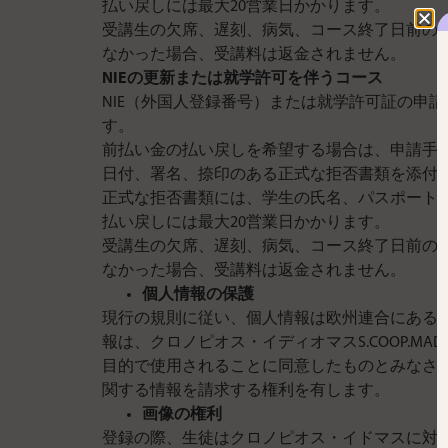
払い戻しには最大20営業日かかります。
受講生の欠席、遅刻、病気、コース終了日前の
なかった場合、受講料は返金されません。
NIEの更新または就学許可を伴うコース
NIE（外国人登録番号）または就学許可証の申
す。
前払い金の払い戻しを希望する場合は、申請手続
日付、署名、捺印のある正式な拒否書類を添付
正式な拒否書類には、学生の氏名、パスポート/
払い戻しには最大20営業日かかります。
受講生の欠席、遅刻、病気、コース終了日前の
なかった場合、受講料は返金されません。
個人情報の保護
現行の規則に従い、個人情報は欧州連合にあるクロ
報は、クロノピオス・イディオマスS.COOP.
目的で使用されることに同意したものとみなされます。
関する情報を請求する権利を有します。
画像の権利
登録の際、生徒はクロノピオス・イドマスに対