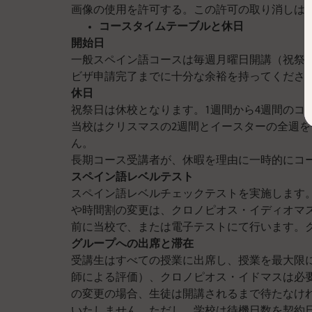
画像の使用を許可する。この許可の取り消しは
コースタイムテーブルと休日
開始日
一般スペイン語コースは毎週月曜日開講（祝祭
ビザ申請完了までに十分な余裕を持ってくださ
休日
祝祭日は休校となります。1週間から4週間のコ
当校はクリスマスの2週間とイースターの全週
ん。
長期コース受講者が、休暇を理由に一時的にコ
スペイン語レベルテスト
スペイン語レベルチェックテストを実施します
や時間割の変更は、クロノピオス・イディオマ
前に当校で、または電子テストにて行います。
グループへの出席と滞在
受講生はすべての授業に出席し、授業を最大限
師による評価）、クロノピオス・イドマスは必
の変更の場合、生徒は開講されるまで待たなけ
いたしません。ただし、学校は待機日数を契約