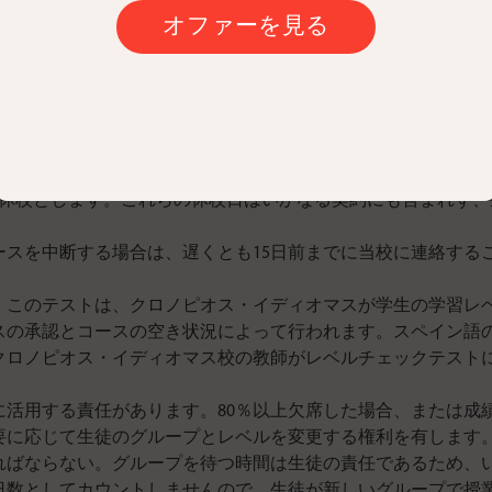
、事前に連絡すること。生徒には入学時に用紙への記入を求め
オファーを見る
日を除く）。その他のコースは開講日が決まっています。詳細
い。ビザの確認は通常4週間前までにお願いします。
ースの場合、祝祭日は契約に含まれません。
を休校とします。これらの休校日はいかなる契約にも含まれず
ースを中断する場合は、遅くとも15日前までに当校に連絡する
。このテストは、クロノピオス・イディオマスが学生の学習レ
スの承認とコースの空き状況によって行われます。スペイン語
クロノピオス・イディオマス校の教師がレベルチェックテスト
に活用する責任があります。80％以上欠席した場合、または成
要に応じて生徒のグループとレベルを変更する権利を有します
ればならない。グループを待つ時間は生徒の責任であるため、
日数としてカウントしませんので、生徒が新しいグループで授