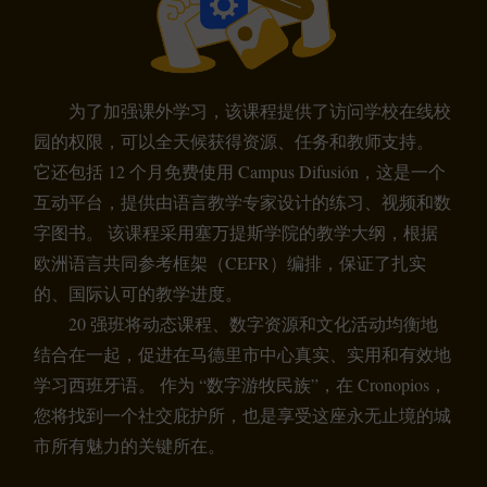
为了加强课外学习，该课程提供了访问学校在线校
园的权限，可以全天候获得资源、任务和教师支持。
它还包括 12 个月免费使用 Campus Difusión，这是一个
互动平台，提供由语言教学专家设计的练习、视频和数
字图书。 该课程采用塞万提斯学院的教学大纲，根据
欧洲语言共同参考框架（CEFR）编排，保证了扎实
的、国际认可的教学进度。
20 强班将动态课程、数字资源和文化活动均衡地
结合在一起，促进在马德里市中心真实、实用和有效地
学习西班牙语。 作为 “数字游牧民族”，在 Cronopios，
您将找到一个社交庇护所，也是享受这座永无止境的城
市所有魅力的关键所在。