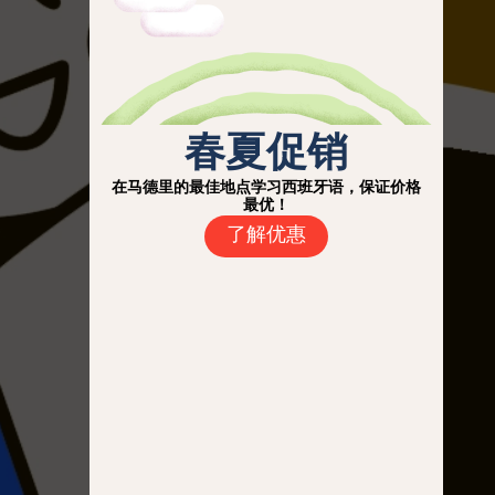
春夏促销
在马德里的最佳地点学习西班牙语，保证价格
最优！
了解优惠