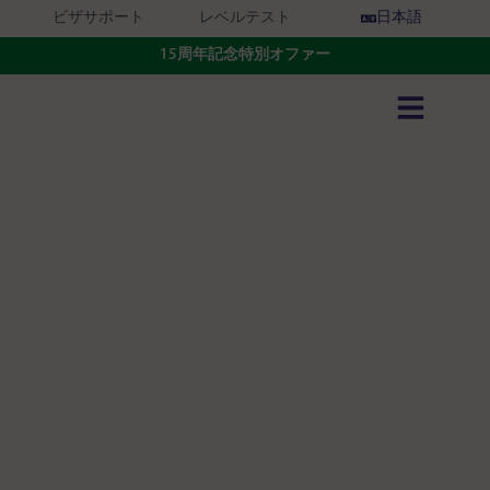
ビザサポート
レベルテスト
日本語
15周年記念特別オファー