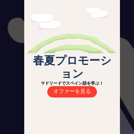
春夏プロモーシ
ョン
マドリードでスペイン語を学ぶ！
オファーを見る