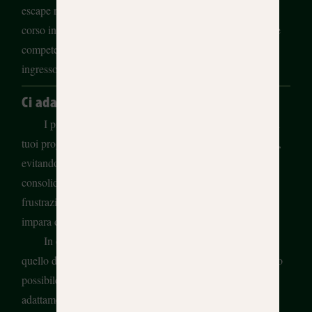
escape room? Ebbene, puoi fare questo e molto altro in un
corso in cui non ti mancherà il tempo per sviluppare tutte le
competenze necessarie e rendere meno traumatico il tuo
ingresso all’università.
Ci adattiamo a te
I piccoli gruppi permettono agli insegnanti di seguire i
tuoi progressi e di adattare il ritmo in base alle tue esigenze,
evitando che tu rimanga indietro o che avanzi senza
consolidare ciò che hai imparato. A volte proverai
frustrazione, altre volte ti sentirai come un bambino che
impara di nuovo giocando.
In ogni caso, il nostro impegno come insegnanti è
quello di essere sinceri con te e di guidarti nel miglior modo
possibile, sia nel tuo progresso accademico che nel tuo
adattamento al paese. Tieni presente che questo corso ti