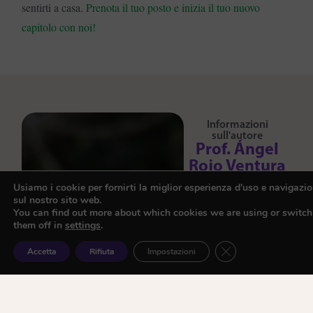
sentirti a casa.
Prenota il tuo posto e inizia il tuo nuovo
capitolo con noi!
Informazioni
sull'autore
Prof. Ángel
Rojo Ventura
Angel si è laureato in
Usiamo i cookie per fornirti la miglior esperienza d'uso e navigazi
sul nostro sito web.
Comunicazione
You can find out more about which cookies we are using or switch
Audiovisiva
presso
them off in
settings
.
l’
Università
Close GDPR Cookie
Accetta
Rifiuta
Impostazioni
Complutense di
Madrid
ed è un
professore
certificato