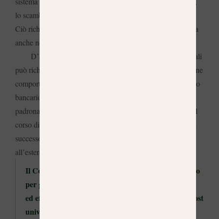
sistema universitario spagnolo incoraggia la partecipazione,
lo scambio di idee, il pensiero critico e il lavoro di squadra.
Ciò richiede una certa scioltezza, non solo nello scrivere ma
anche nel parlare.
D’altra parte, l’adattamento ai costumi sociali e culturali
può richiedere tempo e il processo di ammissione e iscrizione
comporta procedure burocratiche (NIE, apertura di un conto
bancario, registrazione della città) che richiedono una certa
padronanza della lingua. Per tutti questi motivi, la scelta del
corso di spagnolo più adatto è fondamentale per garantire il
successo prima di intraprendere l’avventura di studiare
all’estero.
Il Corso Intensivo 20 di Cronopios Idiomas è pensato
per gli studenti che hanno bisogno di risultati rapidi
ed efficaci prima di iniziare gli studi universitari o post
universitari in Spagna.