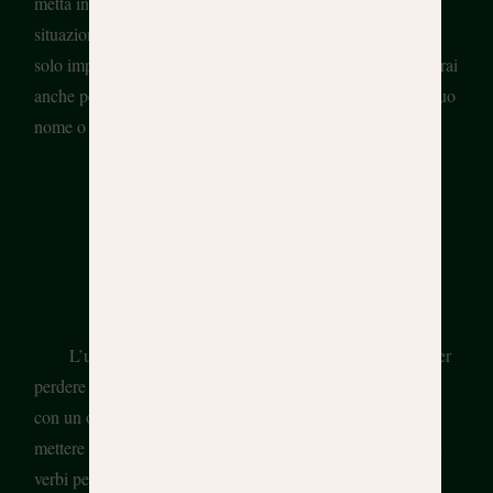
metta in pratica i contenuti linguistici che hai appreso in
situazioni reali.
Ad esempio, il primo giorno di lezione non
solo imparerai l’alfabeto e i suoni dello spagnolo, ma li userai
anche per dire al tuo compagno di classe come si scrive il tuo
nome o per giocare all’impiccato.
L’ultimo blocco delle lezioni è sempre riservato a te per
perdere la paura di parlare e utilizzare ciò che hai imparato
con un obiettivo comunicativo. Riesci a immaginare di
mettere alla prova la tua conoscenza della coniugazione dei
verbi per trovare la chiave che ti aiuterà a uscire da una