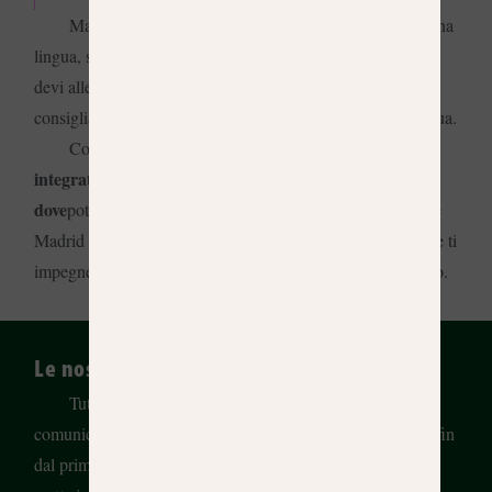
Ma non abbiamo intenzione di ingannarti. Imparare una
lingua, soprattutto in età adulta, è come andare in palestra:
devi allenarti ogni giorno. Pertanto, questa opzione è
consigliata a chi ha tempo e desidera immergersi nella lingua.
20 lezioni settimanali da 50 minuti
e
Composto da
integrato da due ore di attività culturali guidate –
dove
potrai praticare lo spagnolo in ambienti reali e scoprire
Madrid – questo corso richiede costanza e dedizione, ma se ti
impegnerai, sarai sorpreso dai tuoi progressi in breve tempo.
Le nostre fondamenta: La comunicazione
Tutti i nostri corsi applicano la metodologia
comunicativa; cioè ogni lezione è progettata in modo che, fin
dal primo momento e indipendentemente dal tuo livello, tu