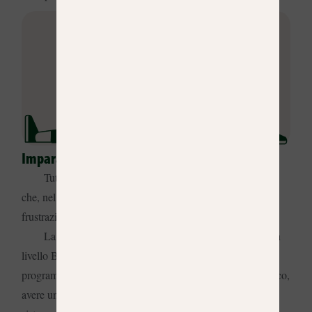
Imparare lo spagnolo: La prima grande sfida
Tuttavia, studiare in un altro paese è anche una sfida
che, nel caso degli studenti asiatici, può portare alla
frustrazione senza un’adeguata preparazione.
La maggior parte delle università spagnole richiede un
livello B2 del QCER o superiore per accedere ai loro
programmi; pertanto, se vuoi inserirti nel mondo accademico,
avere una buona base grammaticale non è sufficiente. Il