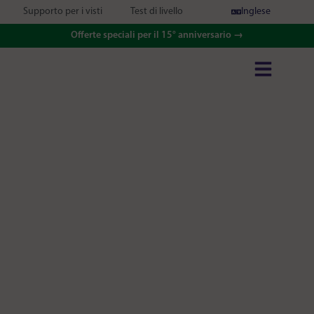
Supporto per i visti
Test di livello
Inglese
Offerte speciali per il 15° anniversario →