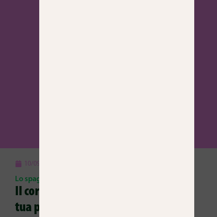
10/09/2025
Angel Rojo
6 min.
Lo spagnolo per l'ammissione all'università in Spagna
Il corso intensivo di Cronopios 20: La
tua porta d'accesso all'università in