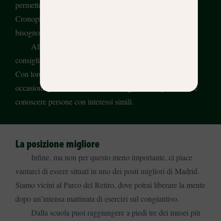
permette di richiedere un visto per studenti e noi di
Cronopios Idiomas ti aiuteremo nel processo se ne avrai
bisogno.
Allo stesso modo, per trarre il massimo dai corsi, ti
consigliamo di partecipare alle attività culturali settimanali.
Con loro non solo ti divertirai: sono anche un’ottima
occasione per allenare l’orecchio, migliorare la pronuncia e
conoscere persone con interessi simili.
La posizione migliore
Infine, ma non per questo meno importante, ci piace
vantarci di essere situati in uno dei posti migliori di Madrid.
Siamo vicini al Parco del Retiro, dove potrai liberare la mente
dopo un’intensa mattinata di esercizi sul congiuntivo.
Dalla scuola puoi raggiungere a piedi tre dei musei più