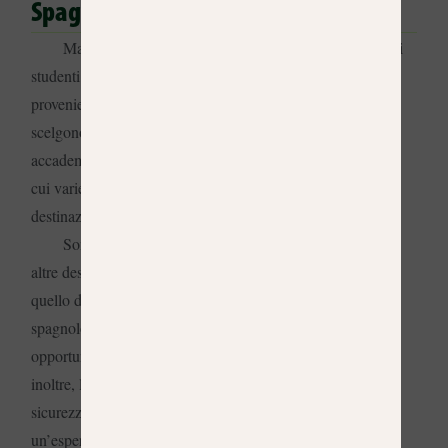
Spagna
Madrid, una destinazione universitaria attraente per gli
studenti stranieri.
Ogni anno aumenta il numero di studenti
provenienti da Cina, Corea del Sud, Giappone o Iran che
scelgono la Spagna per completare la loro formazione
accademica.
Madrid ha università di fama internazionale la
cui varietà di corsi di laurea e master la rende una delle
destinazioni preferite da molti studenti asiatici.
Sono diversi i fattori per cui la città si distingue dalle
altre destinazioni europee: il costo della vita è inferiore a
quello di paesi come la Francia o il Regno Unito; lo
spagnolo, una delle lingue più parlate al mondo, apre
opportunità professionali in più di venti paesi ispanofoni;
inoltre, l’offerta culturale, la gastronomia, lo stile di vita, la
sicurezza delle strade e il calore della gente offrono
un’esperienza indimenticabile a chi sceglie la nostra città.