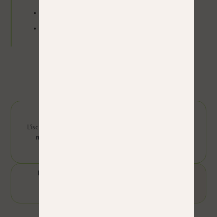
Orari flessibili
Attività culturale guidata ogni giovedì
Prezzi
Quota di iscrizione:
€47
L’iscrizione comprende il
primo libro di grammatica
e
12
mesi di accesso a Campus Difusión
, oltre al nostro
pacchetto di benvenuto.
Più di 10 lezioni
Da 1 a 9 lezioni
35 €
40 €
per lezione
per lezione