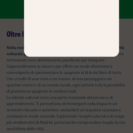
Oltre le mura dell'aula
Nella nostra scuola, gli studenti possono partecipare a un’attività
culturale guidata diversa ogni settimana dell’anno.
Queste uscite
settimanali sono attentamente pianificate per integrare
l’apprendimento in classe e per offrire un modo divertente e
coinvolgente di sperimentare lo spagnolo al di là del libro di testo.
Che si tratti di una visita a un museo, di una passeggiata nei
quartieri storici o di un evento locale, ogni attività ti dà la possibilità
di praticare lo spagnolo in contesti reali.
Le attività culturali sono una parte essenziale del percorso di
apprendimento. Ti permettono di immergerti nella lingua in un
contesto rilassato e autentico, aiutandoti ad acquisire sicurezza e
scioltezza in modo naturale. Esplorando i luoghi culturali e di svago
più emblematici di Madrid, potrai anche comprendere meglio la vita
quotidiana della città.