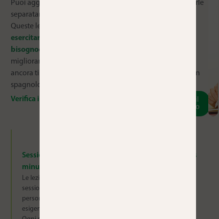
Puoi aggiungere
lezioni individuali
nel tuo corso o seguirle
separatamente.
Queste lezioni personalizzate sono pensate per aiutarti a
esercitarti e imparare esattamente ciò di cui hai
bisogno
che si tratti di padroneggiare la grammatica,
migliorare la comunicazione orale o risolvere i dubbi che
ancora ti attanagliano, liberando il tuo pieno potenziale in
spagnolo.
Verifica i prezzi
Parliamo!
Prendi il
catalogo
Sessione individuale di 60
Accesso al nostro Campus
minuti
online
Le lezioni private sono
Rimani connesso al tuo
sessioni individuali
apprendimento al di fuori
personalizzate in base alle tue
della classe con la nostra
esigenze e ai tuoi obiettivi.
piattaforma online, dove