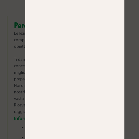
Perché prendere lezioni private
Le lezioni private offrono un’esperienza di apprendimento
completamente personalizzata, adattata ai tuoi orari, ai tuoi
obiettivi e al tuo stile di apprendimento.
Ti danno la flessibilità di imparare al tuo ritmo e di
concentrarti su ciò che ti interessa di più, sia che si tratti di
migliorare la fluidità, di padroneggiare la grammatica o di
prepararti per una situazione o un esame specifico.
Noi di Cronopios siamo certificati dall’
Instituto Cervantes
e i
nostri insegnanti sono
esaminatori DELE accreditati
con una
vasta esperienza nell’insegnamento della lingua spagnola.
Riceverai una guida mirata e di alta qualità che ti aiuterà a
raggiungere i tuoi obiettivi con fiducia.
Informazioni generali
Sessioni individuali di 60 minuti
Contenuti completamente personalizzati