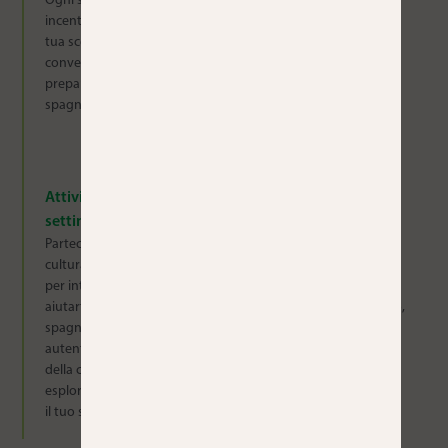
Ogni sessione di 60 minuti è
troverai risorse extra, compiti
incentrata sull’argomento di
a casa e supporto da parte
tua scelta, che si tratti di
degli insegnanti. È disponibile
conversazione, grammatica,
24 ore su 24, 7 giorni su 7,
preparazione agli esami o
quindi puoi rivedere i
spagnolo professionale.
contenuti e monitorare i tuoi
progressi in qualsiasi
momento.
Attività culturali
12 mesi di accesso a
settimanali
Campus Difusión
Partecipa a esperienze
Goditi l’accesso per un anno a
culturali settimanali pensate
Campus Difusión, una risorsa
per integrare le lezioni e
online di prim’ordine ricca di
aiutarti a praticare lo
esercizi interattivi di spagnolo,
spagnolo in contesti sociali
video e libri digitali creati da
autentici. Dalle visite guidate
esperti di apprendimento
della città ai laboratori locali,
linguistico. È un ottimo modo
esplorerai Madrid utilizzando
per continuare a studiare
il tuo spagnolo.
anche dopo la fine del corso.