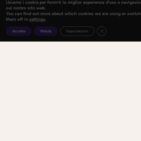
Usiamo i cookie per fornirti la miglior esperienza d'uso e navigazi
sul nostro sito web.
You can find out more about which cookies we are using or switch
them off in
settings
.
Close GDPR Cookie
Accetta
Rifiuta
Impostazioni