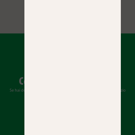
Prenota ora
Come possiamo aiutarti?
Se hai domande, hai bisogno di una sistemazione o di un servizio
personalizzato, saremo lieti di aiutarti.
Contattaci